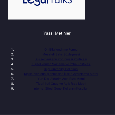
Yasal Metinler
Ön Bilgilendirme Formu
Mesafeli Satış Sözleşmesi
Kişisel Verilerin Korunması Politikası
Kişisel Verileri Saklama ve İmha Politikası
Bilgi Güvenliği Politikası
Kişisel Verilerin İşlenmesine İlişkin Aydınlatma Metni
Yurt Dışı Aktarim Açık Rıza Metni
Ticari İleti Onay ve Açık Rıza Metni
İnternet Sitesi Genel Kullanım Koşulları